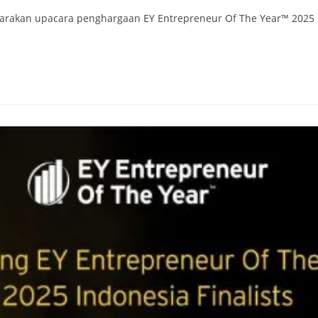
rakan upacara penghargaan EY Entrepreneur Of The Year™ 2025 In