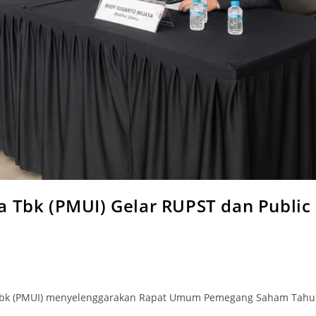
a Tbk (PMUI) Gelar RUPST dan Publi
a Tbk (PMUI) menyelenggarakan Rapat Umum Pemegang Saham Tahuna