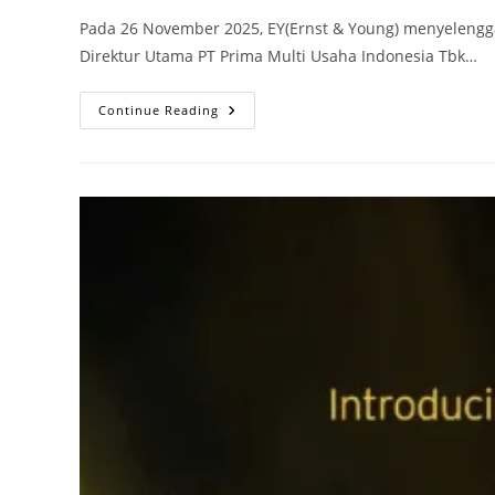
Pada 26 November 2025, EY(Ernst & Young) menyelengga
Direktur Utama PT Prima Multi Usaha Indonesia Tbk…
Continue Reading