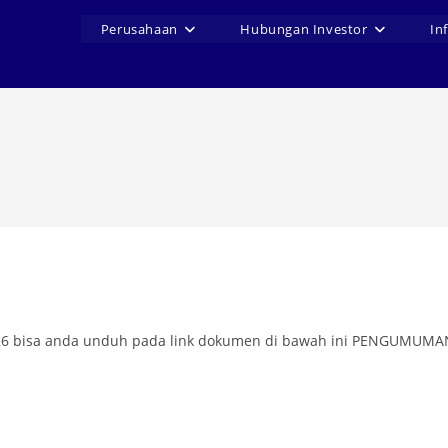
Perusahaan
Hubungan Investor
In
i 2026 bisa anda unduh pada link dokumen di bawah ini PENGU