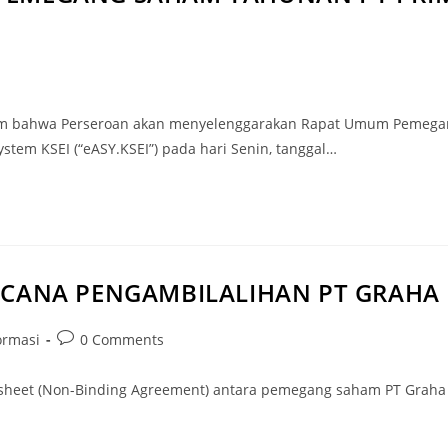
m bahwa Perseroan akan menyelenggarakan Rapat Umum Pemegang 
System KSEI (“eASY.KSEI”) pada hari Senin, tanggal…
ANA PENGAMBILALIHAN PT GRAHA P
ormasi
0 Comments
msheet (Non-Binding Agreement) antara pemegang saham PT Graha P